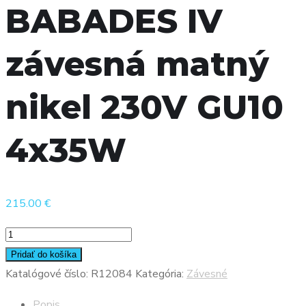
BABADES IV
závesná matný
nikel 230V GU10
4x35W
215.00
€
množstvo
BABADES
Pridať do košíka
IV
Katalógové číslo:
R12084
Kategória:
Závesné
závesná
Popis