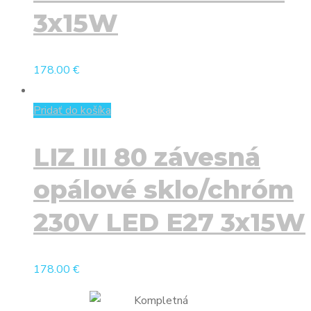
3x15W
178.00
€
Pridať do košíka
LIZ III 80 závesná
opálové sklo/chróm
230V LED E27 3x15W
178.00
€