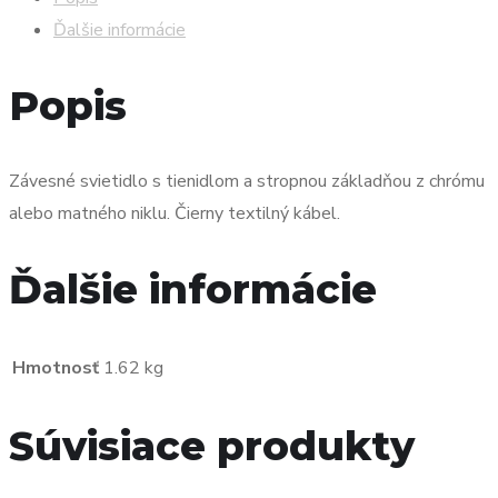
matný
Ďalšie informácie
nikel
230V
Popis
GU10
4x35W
Závesné svietidlo s tienidlom a stropnou základňou z chrómu
alebo matného niklu. Čierny textilný kábel.
Ďalšie informácie
Hmotnosť
1.62 kg
Súvisiace produkty