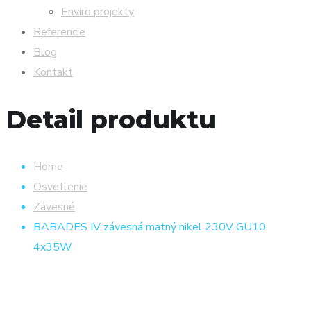
Enviro projekty
Referencie
Blog
Kontakt
Detail produktu
Home
Osvetlenie
Závesné
BABADES IV závesná matný nikel 230V GU10
4x35W