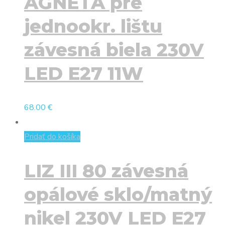
AGNETA pre
jednookr. lištu
závesná biela 230V
LED E27 11W
68.00
€
Pridať do košíka
LIZ III 80 závesná
opálové sklo/matný
nikel 230V LED E27