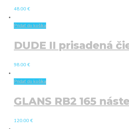
48.00
€
Pridať do košíka
DUDE II prisadená č
98.00
€
Pridať do košíka
GLANS RB2 165 náste
120.00
€