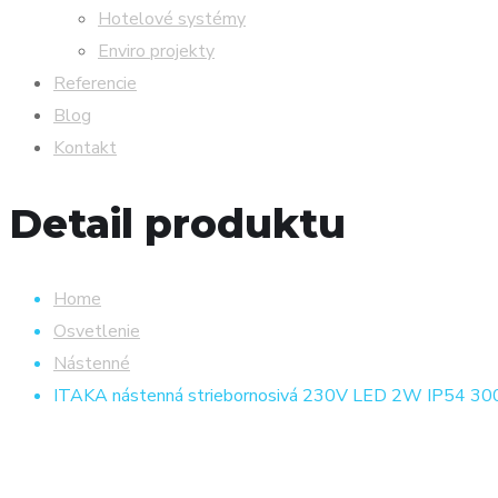
Hotelové systémy
Enviro projekty
Referencie
Blog
Kontakt
Detail produktu
Home
Osvetlenie
Nástenné
ITAKA nástenná striebornosivá 230V LED 2W IP54 3