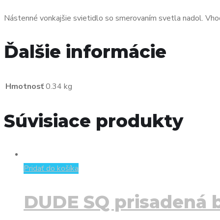
3000K
Nástenné vonkajšie svietidlo so smerovaním svetla nadol. Vhod
Ďalšie informácie
Hmotnosť
0.34 kg
Súvisiace produkty
Pridať do košíka
DUDE SQ prisadená 