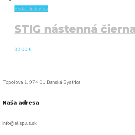
Pridať do košíka
STIG nástenná čiern
98.00
€
Topoľová 1, 974 01 Banská Bystrica
Naša adresa
info@elisplus.sk