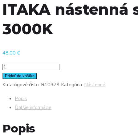
ITAKA nástenná 
3000K
48.00
€
množstvo
ITAKA
Pridať do košíka
nástenná
Katalógové číslo:
R10379
Kategória:
Nástenné
striebornosivá
Popis
230V
Ďalšie informácie
LED
2W
Popis
IP54