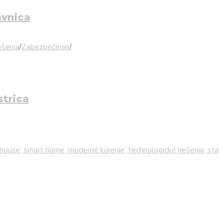
avnica
ešenia
/
Zabezpečenie
/
strica