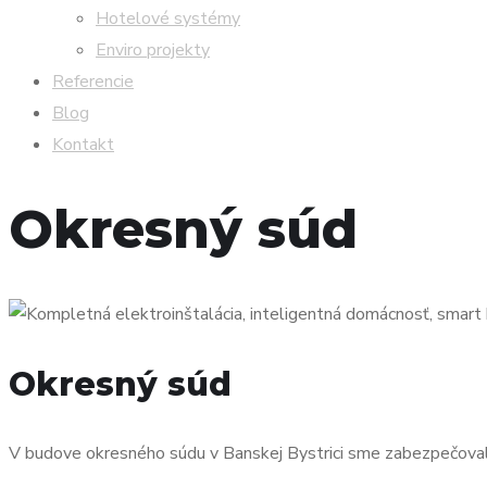
Hotelové systémy
Enviro projekty
Referencie
Blog
Kontakt
Okresný súd
Okresný súd
V budove okresného súdu v Banskej Bystrici sme zabezpečova